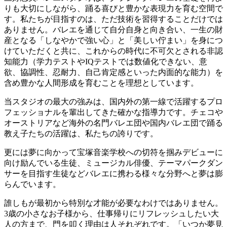
りも大切にしながら、踊る喜びと豊かな表現力を育む空間で
す。私たちが目指すのは、ただ技術を習得することだけでは
ありません。バレエを通じて自分自身と向き合い、一生の財
産となる「しなやかで強い心」と「美しい佇まい」を身につ
けていただくと共に、これからの時代に不可欠とされる非認
知能力（学力テストやIQテストでは数値化できない、意
欲、協調性、忍耐力、自己肯定感といった内面的な能力）を
含め豊かな人間形成を育むことを理想としています。
当スタジオの最大の強みは、国内外の第一線で活躍するプロ
フェッショナルを輩出してきた確かな指導力です。チェコや
オーストリアなど海外の名門バレエ団や国内バレエ団で踊る
教え子たちの活躍は、私たちの誇りです。
更には夢に向かって宝塚音楽学校への切符を掴みデビューに
向け励んでいる生徒、ミュージカル俳優、テーマパークダン
サーを目指す生徒などバレエに携わる様々な分野へと夢は膨
らんでいます。
誰しもが最初から特別な才能が必要なわけではありません。
3歳の小さなお子様から、仕事帰りにリフレッシュしたい大
人の方まで、門を叩く理由は人それぞれです。「いつか夢見