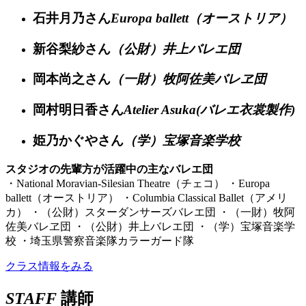
石井月乃さん
Europa ballett（オーストリア）
新谷梨紗さん
（公財）井上バレエ団
岡本尚之さん
（一財）牧阿佐美バレヱ団
岡村明日香さん
Atelier Asuka(バレエ衣裳製作)
姫乃かぐやさん
（学）宝塚音楽学校
スタジオの先輩方が活躍中の主なバレエ団
・National Moravian-Silesian Theatre（チェコ）
・Europa
ballett（オーストリア）
・Columbia Classical Ballet（アメリ
カ）
・（公財）スターダンサーズバレエ団
・（一財）牧阿
佐美バレヱ団
・（公財）井上バレエ団
・（学）宝塚音楽学
校
・埼玉県警察音楽隊カラーガード隊
クラス情報をみる
STAFF
講師