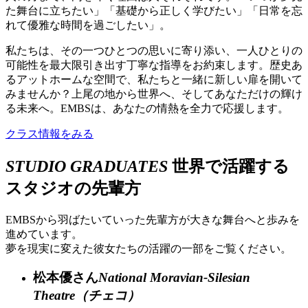
た舞台に立ちたい」「基礎から正しく学びたい」「日常を忘
れて優雅な時間を過ごしたい」。
私たちは、その一つひとつの思いに寄り添い、一人ひとりの
可能性を最大限引き出す丁寧な指導をお約束します。歴史あ
るアットホームな空間で、私たちと一緒に新しい扉を開いて
みませんか？上尾の地から世界へ、そしてあなただけの輝け
る未来へ。EMBSは、あなたの情熱を全力で応援します。
クラス情報をみる
STUDIO GRADUATES
世界で活躍する
スタジオの先輩方
EMBSから羽ばたいていった先輩方が大きな舞台へと歩みを
進めています。
夢を現実に変えた彼女たちの活躍の一部をご覧ください。
松本優さん
National Moravian-Silesian
Theatre（チェコ）