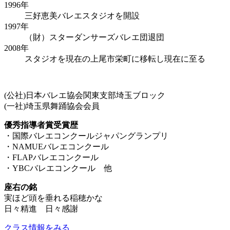
1996年
三好恵美バレエスタジオを開設
1997年
（財）スターダンサーズバレエ団退団
2008年
スタジオを現在の上尾市栄町に移転し現在に至る
(公社)日本バレエ協会関東支部埼玉ブロック
(一社)埼玉県舞踊協会会員
優秀指導者賞受賞歴
・国際バレエコンクールジャパングランプリ
・NAMUEバレエコンクール
・FLAPバレエコンクール
・YBCバレエコンクール 他
座右の銘
実ほど頭を垂れる稲穂かな
日々精進 日々感謝
クラス情報をみる