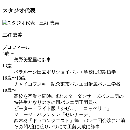
スタジオ代表
三好 恵美
プロフィール
5歳〜
矢野美登里に師事
13歳
ベラルーシ国立ボリショイバレエ学校に短期留学
16歳〜18歳
チャイコフスキー記念東京バレエ団附属バレエ学校
18歳〜
高校を卒業と同時に(財)スターダンサーズバレエ団の
特待生となりのちに同バレエ団正団員へ
ピーター・ライト版「ジゼル」「コッペリア」
ジョージ・バランシン「セレナーデ」
鈴木稔「ドラゴンクエスト」等 バレエ団公演に出演
その間2度に渡りパリにて工藤大貳に師事